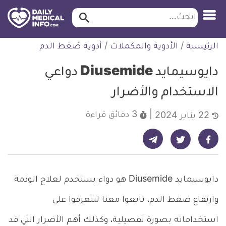
ابحث…
ابحث
معلومة
لتخطي
الرئيسية
/
الأدوية والمكملات
/
أدوية ضغط الدم
طبية
لمحتوى
موثقة
دايوسيمايد Diusemide دواعي
الاستخدام والأضرار
3 دقائق
قراءة
22 يناير 2024
شارك على تيليجرام - ديلي ميديكال انفو
شارك على فيسبوك - ديلي ميديكال انفو
شارك على تويتر - ديلي ميديكال انفو
دايوسيمايد Diusemide هو دواء يستخدم لعلاج الوذمة
وارتفاع ضغط الدم، تابعوا معنا لتتعرفوا على
استخداماته بصورة تفصيلية، وكذلك أهم الأضرار التي قد