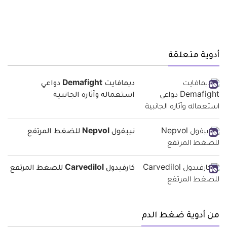
أدوية متعلقة
ديمافايت Demafight دواعي
استعماله وآثاره الجانبية
نيبفول Nepvol للضغط المرتفع
كارفيدول Carvedilol للضغط المرتفع
من أدوية ضغط الدم