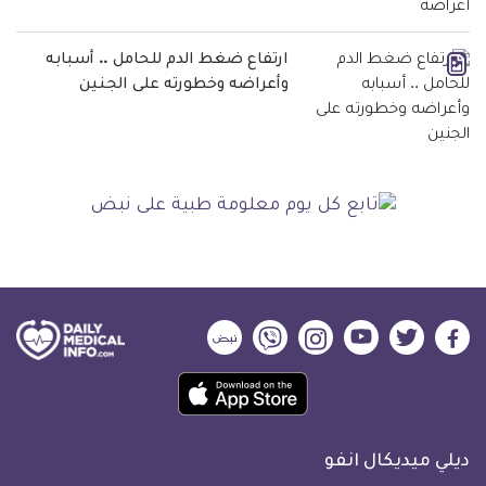
ارتفاع ضغط الدم للحامل .. أسبابه
وأعراضه وخطورته على الجنين
ديلي
ديلي
ديلي
ديلي
ديلي
ديلي
ميديكال
ميديكال
ميديكال
ميديكال
ميديكال
ميديكال
حمل
انفو
انفو
انفو
انفو
انفو
انفو
تطبيق
على
على
على
على
على
على
كل
فيسبوك
تويتر
يوتيوب
انستجرام
فايبر
نبض
ديلي ميديكال انفو
يوم