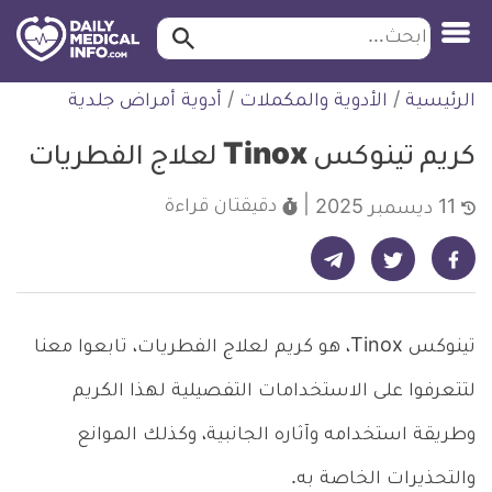
ابحث…
ابحث
معلومة
لتخطي
الرئيسية
/
الأدوية والمكملات
/
أدوية أمراض جلدية
طبية
لمحتوى
موثقة
كريم تينوكس Tinox لعلاج الفطريات
دقيقتان
قراءة
11 ديسمبر 2025
شارك على تيليجرام - ديلي ميديكال انفو
شارك على فيسبوك - ديلي ميديكال انفو
شارك على تويتر - ديلي ميديكال انفو
تينوكس Tinox، هو كريم لعلاج الفطريات، تابعوا معنا
لتتعرفوا على الاستخدامات التفصيلية لهذا الكريم
وطريقة استخدامه وآثاره الجانبية، وكذلك الموانع
والتحذيرات الخاصة به.