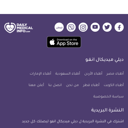
ديلي
ديلي
ديلي
ديلي
ديلي
ديلي
ميديكال
ميديكال
ميديكال
ميديكال
ميديكال
ميديكال
حمل
انفو
انفو
انفو
انفو
انفو
انفو
تطبيق
على
على
على
على
على
على
كل
فيسبوك
تويتر
يوتيوب
انستجرام
فايبر
نبض
ديلي ميديكال انفو
يوم
معلومة
أطباء مصر
أطباء الأردن
أطباء السعودية
أطباء الإمارات
طبية
أطباء الكويت
أطباء قطر
من نحن
للآيفون
اتصل بنا
أعلن معنا
سياسة الخصوصية
النشرة البريدية
اشترك في النشرة البريدية ل ديلي ميديكال انفو ليصلك كل جديد