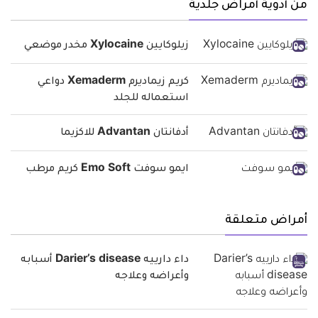
من أدوية أمراض جلدية
زيلوكايين Xylocaine مخدر موضعي
كريم زيماديرم Xemaderm دواعي
استعماله للجلد
أدفانتان Advantan للاكزيما
ايمو سوفت Emo Soft كريم مرطب
أمراض متعلقة
داء دارييه Darier’s disease أسبابه
وأعراضه وعلاجه