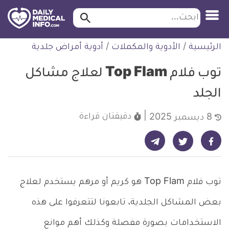
ابحث…
ابحث
معلومة
لتخطي
الرئيسية
/
الأدوية والمكملات
/
أدوية أمراض جلدية
طبية
لمحتوى
موثقة
توب فلام Top Flam لعلاج مشاكل
الجلد
دقيقتان
قراءة
8 ديسمبر 2025
شارك على تيليجرام - ديلي ميديكال انفو
شارك على فيسبوك - ديلي ميديكال انفو
شارك على تويتر - ديلي ميديكال انفو
توب فلام Top Flam هو كريم أو مرهم يستخدم لعلاج
بعض المشاكل الجلدية، تابعونا لتتعرفوا على هذه
الاستخدامات بصورة مفصلة وكذلك أهم موانع