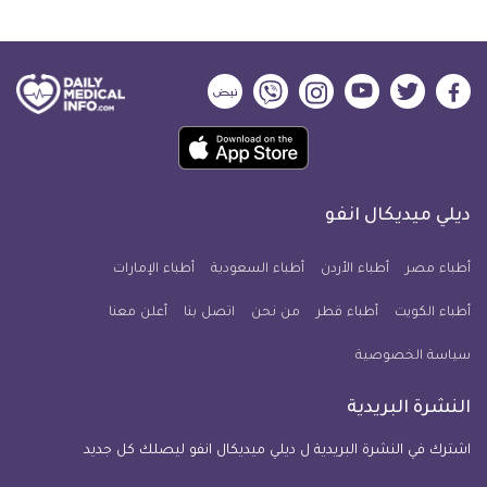
ديلي
ديلي
ديلي
ديلي
ديلي
ديلي
ميديكال
ميديكال
ميديكال
ميديكال
ميديكال
ميديكال
حمل
انفو
انفو
انفو
انفو
انفو
انفو
تطبيق
على
على
على
على
على
على
كل
فيسبوك
تويتر
يوتيوب
انستجرام
فايبر
نبض
ديلي ميديكال انفو
يوم
معلومة
أطباء مصر
أطباء الأردن
أطباء السعودية
أطباء الإمارات
طبية
أطباء الكويت
أطباء قطر
من نحن
للآيفون
اتصل بنا
أعلن معنا
سياسة الخصوصية
النشرة البريدية
اشترك في النشرة البريدية ل ديلي ميديكال انفو ليصلك كل جديد