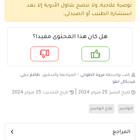
توصية علاجية، ولا ننصح بتناول الأدوية إلا بعد
استشارة الطبيب أو الصيدلي.
هل كان هذا المحتوى مفيدا؟
م
لا
كتب بواسطة
مروة الطوخي
- المراجعة والتدقيق:
طاقم ديلي
ميديكال انفو
تاريخ النشر:
25 فبراير 2024
تاريخ التحديث:
25 فبراير 2024
البواسير
علاج البواسير
المراجع