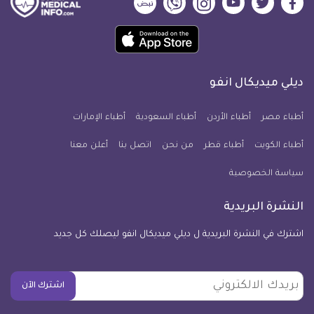
ديلي
ديلي
ديلي
ديلي
ديلي
ديلي
ميديكال
ميديكال
ميديكال
ميديكال
ميديكال
ميديكال
حمل
انفو
انفو
انفو
انفو
انفو
انفو
تطبيق
على
على
على
على
على
على
كل
فيسبوك
تويتر
يوتيوب
انستجرام
فايبر
نبض
ديلي ميديكال انفو
يوم
معلومة
أطباء مصر
أطباء الأردن
أطباء السعودية
أطباء الإمارات
طبية
أطباء الكويت
أطباء قطر
من نحن
للآيفون
اتصل بنا
أعلن معنا
سياسة الخصوصية
النشرة البريدية
اشترك في النشرة البريدية ل ديلي ميديكال انفو ليصلك كل جديد
بريدك
اشترك الآن
الالكتروني