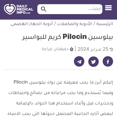
ابحث…
ابحث
معلومة
لتخطي
الرئيسية
/
الأدوية والمكملات
/
أدوية الجهاز الهضمي
طبية
لمحتوى
موثقة
بيلوسين Pilocin كريم للبواسير
دقيقتان
قراءة
25 فبراير 2024
شارك على تيليجرام - ديلي ميديكال انفو
شارك على فيسبوك - ديلي ميديكال انفو
شارك على تويتر - ديلي ميديكال انفو
إليكم أبرز ما يجب معرفته عن دواء بيلوسين Pilocin
وفيما يُستخدم وما يجب مراعاته من نصائح واحتياطات
وتحذيرات قبل وأثناء استخدام هذا الدواء، بالإضافة
لبعض آثاره الجانبية المحتمل حدوثها التي يجب الانتباه