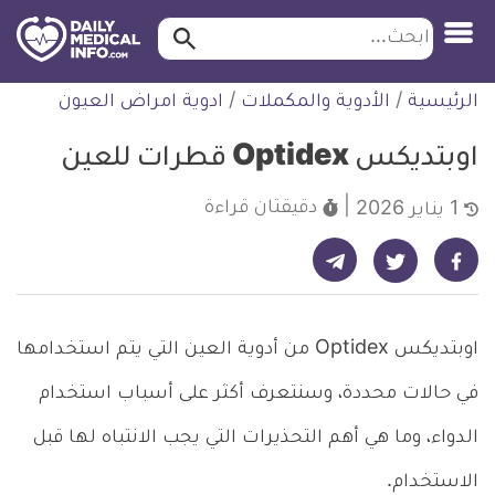
ابحث…
ابحث
معلومة
لتخطي
الرئيسية
/
الأدوية والمكملات
/
ادوية امراض العيون
طبية
لمحتوى
موثقة
اوبتديكس Optidex قطرات للعين
دقيقتان
قراءة
1 يناير 2026
شارك على تيليجرام - ديلي ميديكال انفو
شارك على فيسبوك - ديلي ميديكال انفو
شارك على تويتر - ديلي ميديكال انفو
اوبتديكس Optidex من أدوية العين التي يتم استخدامها
في حالات محددة، وسنتعرف أكثر على أسباب استخدام
الدواء، وما هي أهم التحذيرات التي يجب الانتباه لها قبل
الاستخدام.