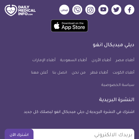
ديلي
ديلي
ديلي
ديلي
ديلي
ديلي
ميديكال
ميديكال
ميديكال
ميديكال
ميديكال
ميديكال
حمل
انفو
انفو
انفو
انفو
انفو
انفو
تطبيق
على
على
على
على
على
على
كل
فيسبوك
تويتر
يوتيوب
انستجرام
فايبر
نبض
ديلي ميديكال انفو
يوم
معلومة
أطباء مصر
أطباء الأردن
أطباء السعودية
أطباء الإمارات
طبية
أطباء الكويت
أطباء قطر
من نحن
للآيفون
اتصل بنا
أعلن معنا
سياسة الخصوصية
النشرة البريدية
اشترك في النشرة البريدية ل ديلي ميديكال انفو ليصلك كل جديد
بريدك
اشترك الآن