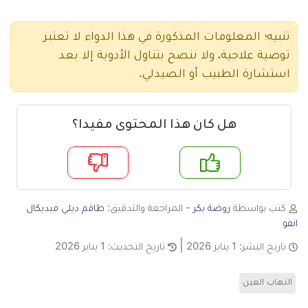
تنبيه؛ المعلومات المذكورة في هذا الدواء لا تعتبر
توصية علاجية، ولا ننصح بتناول الأدوية إلا بعد
استشارة الطبيب أو الصيدلي.
هل كان هذا المحتوى مفيدا؟
م
لا
كتب بواسطة
روضة بكر
- المراجعة والتدقيق:
طاقم ديلي ميديكال
انفو
تاريخ النشر:
1 يناير 2026
تاريخ التحديث:
1 يناير 2026
التهاب العين