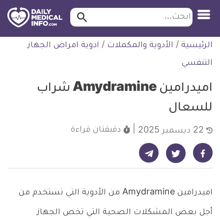
ابحث…
ابحث
معلومة
لتخطي
الرئيسية
/
الأدوية والمكملات
/
ادوية امراض الجهاز
طبية
لمحتوى
موثقة
التنفسي
اميدرامين Amydramine شراب
للسعال
دقيقتان
قراءة
22 ديسمبر 2025
شارك على تيليجرام - ديلي ميديكال انفو
شارك على فيسبوك - ديلي ميديكال انفو
شارك على تويتر - ديلي ميديكال انفو
اميدرامين Amydramine من الأدوية التي تستخدم من
أجل بعض المشكلات الصحية التي تخص الجهاز