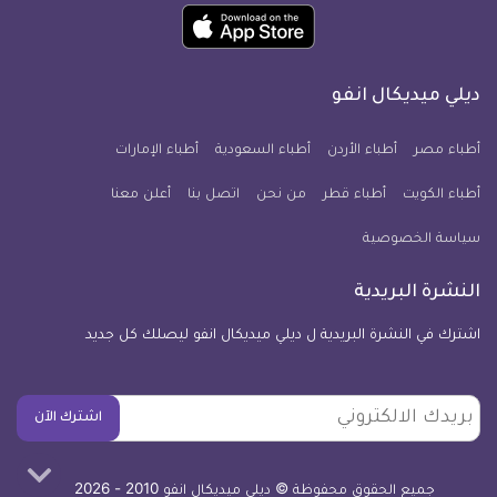
ميديكال
ميديكال
ميديكال
ميديكال
ميديكال
ميديكال
حمل
انفو
انفو
انفو
انفو
انفو
انفو
تطبيق
على
على
على
على
على
على
كل
فيسبوك
تويتر
يوتيوب
انستجرام
فايبر
نبض
ديلي ميديكال انفو
يوم
معلومة
أطباء مصر
أطباء الأردن
أطباء السعودية
أطباء الإمارات
طبية
أطباء الكويت
أطباء قطر
من نحن
للآيفون
اتصل بنا
أعلن معنا
سياسة الخصوصية
النشرة البريدية
اشترك في النشرة البريدية ل ديلي ميديكال انفو ليصلك كل جديد
بريدك
اشترك الآن
الالكتروني
جميع الحقوق محفوظة © ديلي ميديكال انفو 2010 - 2026