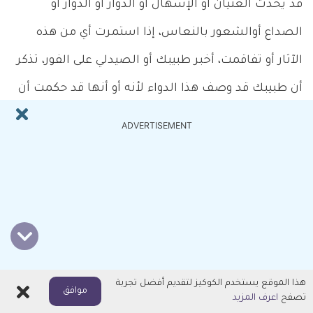
قد يحدث الغثيان أو الإسهال أو الدوار أو الدوار أو
الصداع أوالشعور بالنعاس، إذا استمرت أي من هذه
الآثار أو تفاقمت، أخبر طبيبك أو الصيدلي على الفور، تذكر
أن طبيبك قد وصف هذا الدواء لأنه أو أنها قد حكمت أن
الفائدة التي تعود عليك أكبر من خطر الآثار الجانبية، كثير
ADVERTISEMENT
من الناس الذين يستخدمون هذا الدواء ليس لديهم آثار
جانبية خطيرة.
أخبر طبيبك على الفور إذا كان لديك أي آثار جانبية خطيرة،
بما في ذلك:
هذا الموقع يستخدم الكوكيز لتقديم أفضل تجربة
اغلاق
موافق
كدمات
تصفح
اعرف المزيد