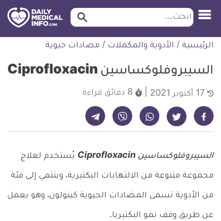
ابحث…
ابحث
معلومة
لتخطي
الرئيسية
/
الأدوية والمكملات
/
مضادات حيوية
طبية
لمحتوى
موثقة
السيبروفلوكساسين Ciprofloxacin
8 دقائق
قراءة
17 أكتوبر 2021
شارك على تيليجرام - ديلي ميديكال انفو
شارك على فيسبوك - ديلي ميديكال انفو
شارك على واتساب - ديلي ميديكال انفو
شارك على فايبر - ديلي ميديكال انفو
شارك على تويتر - ديلي ميديكال انفو
السيبروفلوكساسين Ciprofloxacin
يُستخدم لعلاج
مجموعة متنوعة من الالتهابات البكتيرية، وينتمي إلى فئة
من الأدوية تسمى المضادات الحيوية كينولون، وهو يعمل
عن طريق وقف نمو البكتيريا.