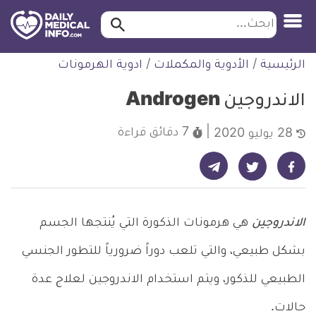
ابحث…
ابحث
معلومة
لتخطي
الرئيسية
/
الأدوية والمكملات
/
ادوية الهرمونات
طبية
لمحتوى
موثقة
الاندروجين Androgen
7 دقائق
قراءة
28 يوليو 2020
شارك على تيليجرام - ديلي ميديكال انفو
شارك على فيسبوك - ديلي ميديكال انفو
شارك على تويتر - ديلي ميديكال انفو
الاندروجين
هي هرمونات الذكورة التي يُنتجها الجسم
بشكل طبيعي، والتي تلعب دوراً ضرورياً للتطور الجنسي
الطبيعي للذكور، ويتم استخدام الاندروجين لعلاج عدة
حالات.