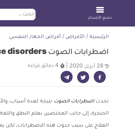
ابحث
جميع الأقسام
لتخطي
الرئيسية
/
الأمراض
/
أمراض الجهاز التنفسي
لمحتوى
اضطرابات الصوت Voice disorders
4 دقائق
قراءة
28 أبريل 2020
شارك على تيليجرام - ديلي ميديكال انفو
شارك على فيسبوك - ديلي ميديكال انفو
شارك على تويتر - ديلي ميديكال انفو
تحدث
اضطرابات الصوت
نتيجة لعدة أسباب، والأ
الحنجرة، إلى جانب المختصين بعلم النطق والل
العلاج على سبب حدوث هذه الاضطرابات، لكن يمكن