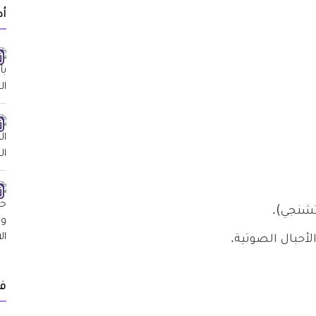
أد
شنجي).
لأحبال الصوتية.
ف