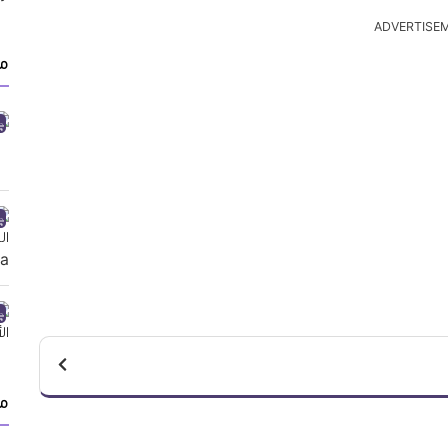
ADVERTISE
من
م