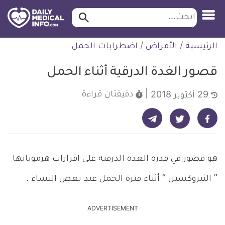
ابحث…
ابحث
معلومة
لتخطي
الرئيسية
/
الأمراض
/
اضطرابات الحمل
طبية
لمحتوى
موثقة
قصور الغدة الدرقية أثناء الحمل
دقيقتان
قراءة
29 أكتوبر 2018
شارك على تيليجرام - ديلي ميديكال انفو
شارك على فيسبوك - ديلي ميديكال انفو
شارك على تويتر - ديلي ميديكال انفو
هو قصور في قدرة الغدة الدرقية على افرازات هرموناتها
” الثيروكسين ” أثناء فترة الحمل عند بعض النساء .
ADVERTISEMENT