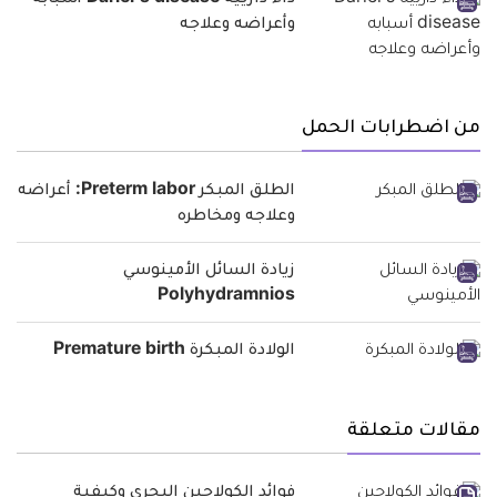
داء دارييه Darier’s disease أسبابه
وأعراضه وعلاجه
من اضطرابات الحمل
الطلق المبكر Preterm labor: أعراضه
وعلاجه ومخاطره
زيادة السائل الأمينوسي
Polyhydramnios
الولادة المبكرة Premature birth
مقالات متعلقة
فوائد الكولاجين البحري وكيفية