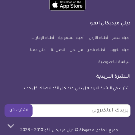
حمل
انفو
انفو
انفو
انفو
انفو
انفو
تطبيق
على
على
على
على
على
على
كل
فيسبوك
تويتر
يوتيوب
انستجرام
فايبر
نبض
ديلي ميديكال انفو
يوم
معلومة
أطباء مصر
أطباء الأردن
أطباء السعودية
أطباء الإمارات
طبية
أطباء الكويت
أطباء قطر
من نحن
للآيفون
اتصل بنا
أعلن معنا
سياسة الخصوصية
النشرة البريدية
اشترك في النشرة البريدية ل ديلي ميديكال انفو ليصلك كل جديد
بريدك
اشترك الآن
الالكتروني
جميع الحقوق محفوظة © ديلي ميديكال انفو 2010 - 2026