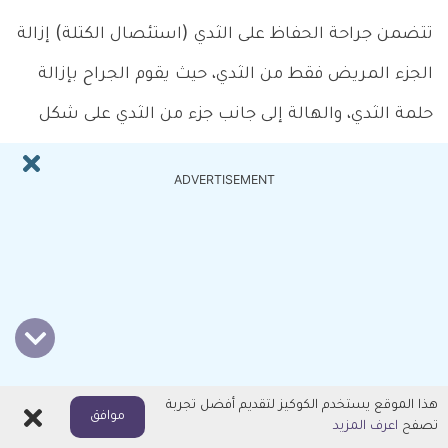
تتضمن جراحة الحفاظ على الثدي (استئصال الكتلة) إزالة
الجزء المريض فقط من الثدي، حيث يقوم الجراح بإزالة
حلمة الثدي، والهالة إلى جانب جزء من الثدي على شكل
مخروطي، أو شكل الوتد. ويركز الجراح على إزالة أصغر جزء
ADVERTISEMENT
ممكن من أنسجة الثدي، مع التأكد من أن الأنسجة التي
تمت إزالتها تتضمن هامش خارجي خالي من الخلايا
السرطانية حتى تبقى فقط الخلايا السليمة.
ويتطلب استئصال الكتلة لعلاج مرض باجيت في الثدي
متابعة إجراء العلاج الإشعاعي. ولا يتم التوصية بإجراء
هذا الموقع يستخدم الكوكيز لتقديم أفضل تجربة
اغلاق
موافق
استئصال الكتلة إذا كان لا يمكنكِ الخضوع للعلاج
تصفح
اعرف المزيد