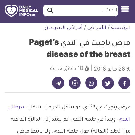
ابحث…
ابحث
معلومة
لتخطي
الرئيسية
/
الأمراض
/
أمراض السرطان
طبية
لمحتوى
موثقة
مرض باجيت في الثدي Paget’s
disease of the breast
10 دقائق
قراءة
28 مايو 2018
شارك على تيليجرام - ديلي ميديكال انفو
شارك على فيسبوك - ديلي ميديكال انفو
شارك على واتساب - ديلي ميديكال انفو
شارك على فايبر - ديلي ميديكال انفو
شارك على تويتر - ديلي ميديكال انفو
مرض باجيت في الثدي
هو شكل نادر من أشكال
سرطان
الثدي
. ويبدأ في حلمة الثدي، ثم يمتد إلى الدائرة الداكنة
من الجلد (الهالة) حول حلمة الثدي. ولا يرتبط مرض