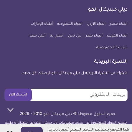
على
على
على
على
على
على
كل
فيسبوك
تويتر
يوتيوب
انستجرام
فايبر
نبض
ديلي ميديكال انفو
يوم
معلومة
أطباء مصر
أطباء الأردن
أطباء السعودية
أطباء الإمارات
طبية
أطباء الكويت
أطباء قطر
من نحن
للآيفون
اتصل بنا
أعلن معنا
سياسة الخصوصية
النشرة البريدية
اشترك في النشرة البريدية ل ديلي ميديكال انفو ليصلك كل جديد
بريدك
اشترك الآن
الالكتروني
جميع الحقوق محفوظة © ديلي ميديكال انفو 2010 - 2026
جميع المواد المنشورة هي مجرد معلومات ولا يمكن اعتبارها استشارة طبية
أو توصية علاجية -
اعرف المزيد
هذا الموقع يستخدم الكوكيز لتقديم أفضل تجربة
اغلاق