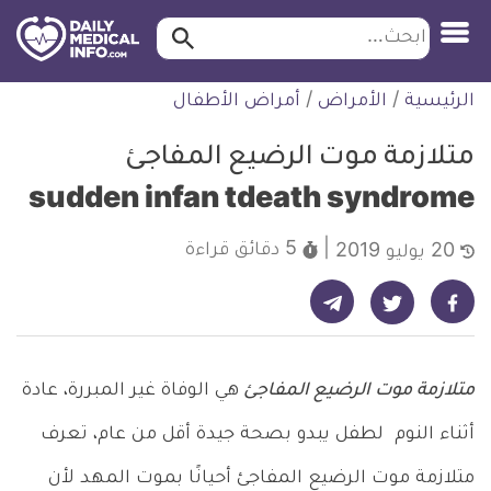
ابحث…
ابحث
معلومة
لتخطي
الرئيسية
/
الأمراض
/
أمراض الأطفال
طبية
لمحتوى
موثقة
متلازمة موت الرضيع المفاجئ
sudden infan tdeath syndrome
5 دقائق
قراءة
20 يوليو 2019
شارك على تيليجرام - ديلي ميديكال انفو
شارك على فيسبوك - ديلي ميديكال انفو
شارك على تويتر - ديلي ميديكال انفو
متلازمة موت الرضيع المفاجئ
هي الوفاة غير المبررة، عادة
أثناء النوم لطفل يبدو بصحة جيدة أقل من عام، تعرف
متلازمة موت الرضيع المفاجئ أحيانًا بموت المهد لأن