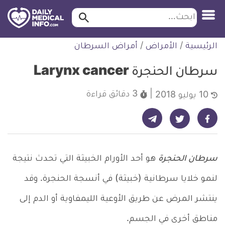
ابحث…
ابحث
معلومة
لتخطي
الرئيسية
/
الأمراض
/
أمراض السرطان
طبية
لمحتوى
موثقة
سرطان الحنجرة Larynx cancer
3 دقائق
قراءة
10 يوليو 2018
شارك على تيليجرام - ديلي ميديكال انفو
شارك على فيسبوك - ديلي ميديكال انفو
شارك على تويتر - ديلي ميديكال انفو
سرطان الحنجرة
هو أحد الأورام الخبيثة التي تحدث نتيجة
لنمو خلايا سرطانية (خبيثة) في أنسجة الحنجرة. وقد
ينتشر المرض عن طريق الأوعية الليمفاوية أو الدم إلى
مناطق أخرى في الجسم.