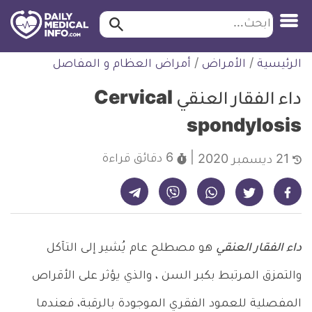
ابحث…
ابحث
معلومة
لتخطي
الرئيسية
/
الأمراض
/
أمراض العظام و المفاصل
طبية
لمحتوى
موثقة
داء الفقار العنقي Cervical
spondylosis
6 دقائق
قراءة
21 ديسمبر 2020
شارك على تيليجرام - ديلي ميديكال انفو
شارك على فيسبوك - ديلي ميديكال انفو
شارك على واتساب - ديلي ميديكال انفو
شارك على فايبر - ديلي ميديكال انفو
شارك على تويتر - ديلي ميديكال انفو
داء الفقار العنقي
هو مصطلح عام يُشير إلى التآكل
والتمزق المرتبط بكبر السن ، والذي يؤثر على الأقراص
المفصلية للعمود الفقري الموجودة بالرقبة، فعندما