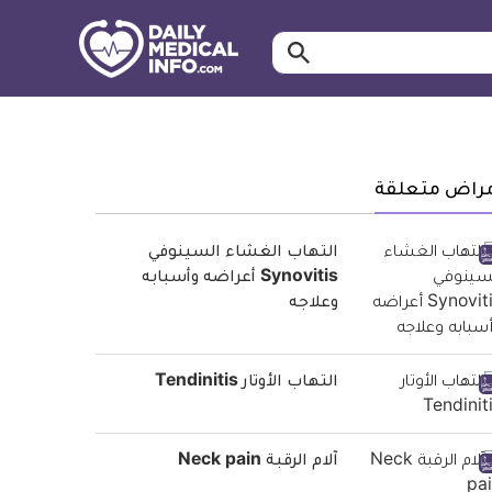
ابحث…
معلومة
طبية
موثقة
مراض متعلقة
التهاب الغشاء السينوفي
Synovitis أعراضه وأسبابه
وعلاجه
التهاب الأوتار Tendinitis
آلام الرقبة Neck pain