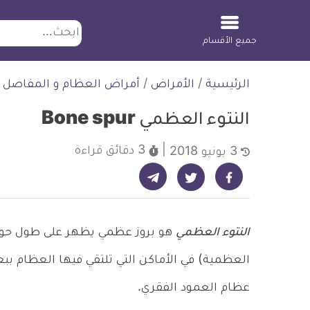
ابحث
جميع الأقسام
لتخطي
الرئيسية
/
الأمراض
/
أمراض العظام و المفاصل
لمحتوى
النتوء العظمي Bone spur
3 دقائق
قراءة
3 يونيو 2018
شارك على تيليجرام - ديلي ميديكال انفو
شارك على فيسبوك - ديلي ميديكال انفو
شارك على تويتر - ديلي ميديكال انفو
النتوء العظمي
هو بروز عظمي يظهر على طول حواف ا
العظمية) في الأماكن التي تلتقي فيها العظام بب
عظام العمود الفقري.