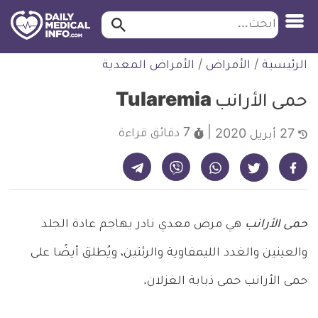
ابحث…
ابحث
معلومة
لتخطي
الرئيسية
/
الأمراض
/
الأمراض المعدية
طبية
لمحتوى
موثقة
حمى الأرانب Tularemia
7 دقائق
قراءة
27 أبريل 2020
شارك على تيليجرام - ديلي ميديكال انفو
شارك على فيسبوك - ديلي ميديكال انفو
شارك على واتساب - ديلي ميديكال انفو
شارك على فايبر - ديلي ميديكال انفو
شارك على تويتر - ديلي ميديكال انفو
حمى الأرانب
هي مرض معدي نادر يهاجم عادة الجلد
والعينين والغدد الليمفاوية والرئتين، ويُطلق أيضًا على
حمى الأرانب حمى ذبابة الغزلان.