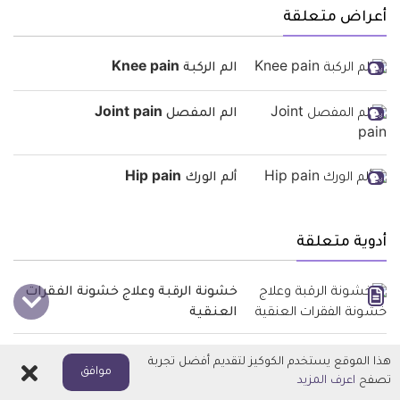
أعراض متعلقة
الم الركبة Knee pain
الم المفصل Joint pain
ألم الورك Hip pain
أدوية متعلقة
خشونة الرقبة وعلاج خشونة الفقرات
العنقية
علاج الخشونة بطرق طبية وطبيعية
هذا الموقع يستخدم الكوكيز لتقديم أفضل تجربة
اغلاق
موافق
وجراحية
تصفح
اعرف المزيد