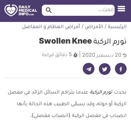
ابحث…
ابحث
معلومة
لتخطي
الرئيسية
/
الأمراض
/
أمراض العظام و المفاصل
طبية
لمحتوى
موثقة
تورم الركبة Swollen Knee
5 دقائق
قراءة
20 ديسمبر 2020
شارك على تيليجرام - ديلي ميديكال انفو
شارك على فيسبوك - ديلي ميديكال انفو
شارك على تويتر - ديلي ميديكال انفو
يحدث
تورم الركبة
عندما يتراكم السائل الزائد في مفصل
الركبة أو حوله، وقد يسمّي الطبيب هذه الحالة بأنها
انصباب في مفصل الركبة (انصباب مفصلي).