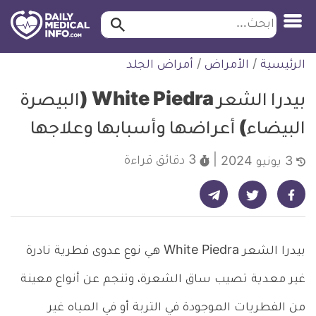
ابحث…
ابحث
معلومة
لتخطي
الرئيسية
/
الأمراض
/
أمراض الجلد
طبية
لمحتوى
موثقة
بيدرا الشعر White Piedra (البيصرة
البيضاء) أعراضها وأسبابها وعلاجها
3 دقائق
قراءة
3 يونيو 2024
شارك على تيليجرام - ديلي ميديكال انفو
شارك على فيسبوك - ديلي ميديكال انفو
شارك على تويتر - ديلي ميديكال انفو
بيدرا الشعر White Piedra هي نوع عدوى فطرية نادرة
غير معدية تصيب ساق الشعرة، وتنجم عن أنواع معينة
من الفطريات الموجودة في التربة أو في المياه غير