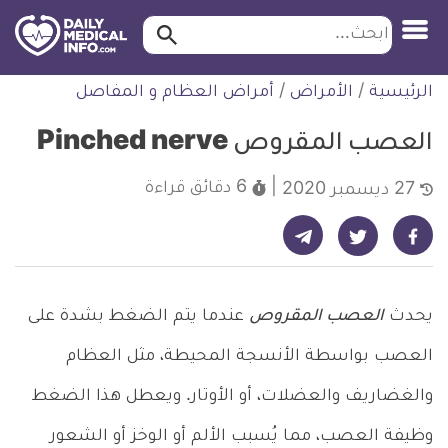
ابحث…
ابحث
معلومة
لتخطي
الرئيسية
/
الأمراض
/
أمراض العظام و المفاصل
طبية
لمحتوى
موثقة
العصب المقروص Pinched nerve
6 دقائق
قراءة
27 ديسمبر 2020
شارك على تيليجرام - ديلي ميديكال انفو
شارك على فيسبوك - ديلي ميديكال انفو
شارك على تويتر - ديلي ميديكال انفو
يحدث
العصب المقروص
عندما يتم الضغط بشدة على
العصب بواسطة الأنسجة المحيطة، مثل العظام
والغضاريف والعضلات، أو الأوتار. ويعطل هذا الضغط
وظيفة العصب، مما يُسبب الألم أو الوخز أو الشعور