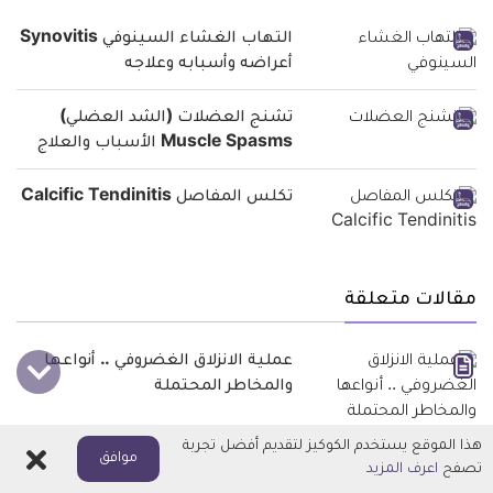
التهاب الغشاء السينوفي Synovitis
أعراضه وأسبابه وعلاجه
تشنج العضلات (الشد العضلي)
Muscle Spasms الأسباب والعلاج
تكلس المفاصل Calcific Tendinitis
مقالات متعلقة
عملية الانزلاق الغضروفي .. أنواعها
والمخاطر المحتملة
هذا الموقع يستخدم الكوكيز لتقديم أفضل تجربة
اغلاق
موافق
كيفية علاج الانزلاق الغضروفي بدون
تصفح
اعرف المزيد
جراحة