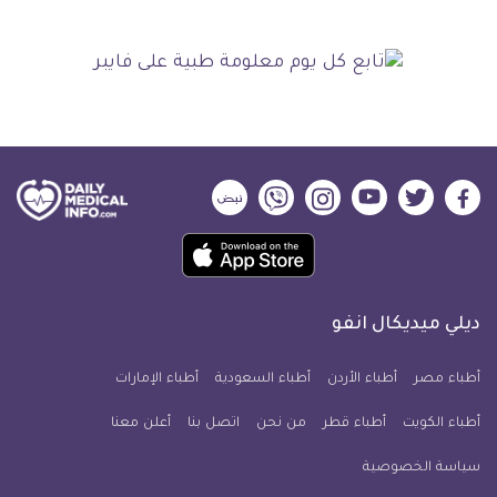
ديلي
ديلي
ديلي
ديلي
ديلي
ديلي
ميديكال
ميديكال
ميديكال
ميديكال
ميديكال
ميديكال
حمل
انفو
انفو
انفو
انفو
انفو
انفو
تطبيق
على
على
على
على
على
على
كل
فيسبوك
تويتر
يوتيوب
انستجرام
فايبر
نبض
ديلي ميديكال انفو
يوم
معلومة
أطباء مصر
أطباء الأردن
أطباء السعودية
أطباء الإمارات
طبية
أطباء الكويت
أطباء قطر
من نحن
للآيفون
اتصل بنا
أعلن معنا
سياسة الخصوصية