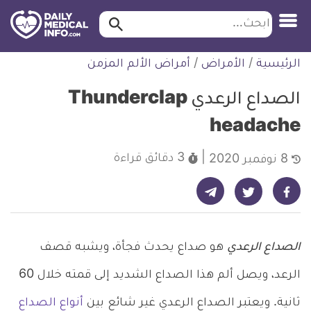
ابحث…
ابحث
معلومة
لتخطي
الرئيسية
/
الأمراض
/
أمراض الألم المزمن
طبية
لمحتوى
موثقة
الصداع الرعدي Thunderclap
headache
3 دقائق
قراءة
8 نوفمبر 2020
شارك على تيليجرام - ديلي ميديكال انفو
شارك على فيسبوك - ديلي ميديكال انفو
شارك على تويتر - ديلي ميديكال انفو
الصداع الرعدي
هو صداع يحدث فجأة، ويشبه قصف
الرعد، ويصل ألم هذا الصداع الشديد إلى قمته خلال 60
ثانية. ويعتبر الصداع الرعدي غير شائع بين
أنواع الصداع