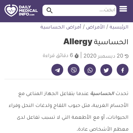
ابحث…
ابحث
معلومة
لتخطي
الرئيسية
/
الأمراض
/
أمراض الحساسية
طبية
لمحتوى
موثقة
الحساسية Allergy
6 دقائق
قراءة
20 ديسمبر 2020
شارك على تيليجرام - ديلي ميديكال انفو
شارك على فيسبوك - ديلي ميديكال انفو
شارك على واتساب - ديلي ميديكال انفو
شارك على فايبر - ديلي ميديكال انفو
شارك على تويتر - ديلي ميديكال انفو
تحدث
الحساسية
عندما يتفاعل الجهاز المناعي مع
الأجسام الغريبة، مثل حبوب اللقاح ولدغات النحل وفراء
الحيوانات، أو مع الأطعمة التي لا تسبب تفاعل لدى
معظم الأشخاص عادة.