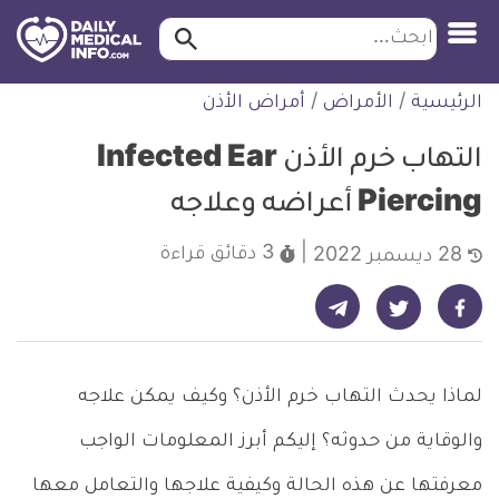
ابحث…
ابحث
معلومة
لتخطي
الرئيسية
/
الأمراض
/
أمراض الأذن
طبية
لمحتوى
موثقة
التهاب خرم الأذن Infected Ear
Piercing أعراضه وعلاجه
3 دقائق
قراءة
28 ديسمبر 2022
شارك على تيليجرام - ديلي ميديكال انفو
شارك على فيسبوك - ديلي ميديكال انفو
شارك على تويتر - ديلي ميديكال انفو
لماذا يحدث التهاب خرم الأذن؟ وكيف يمكن علاجه
والوقاية من حدوثه؟ إليكم أبرز المعلومات الواجب
معرفتها عن هذه الحالة وكيفية علاجها والتعامل معها