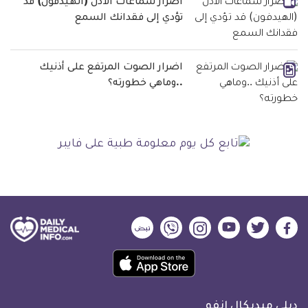
اضرار سماعات الاذن (الهيدفون) قد
تؤدي إلى فقدانك السمع
اضرار الصوت المرتفع على أذنيك
..وماهي خطورته؟
ديلي
ديلي
ديلي
ديلي
ديلي
ديلي
ميديكال
ميديكال
ميديكال
ميديكال
ميديكال
ميديكال
حمل
انفو
انفو
انفو
انفو
انفو
انفو
تطبيق
على
على
على
على
على
على
كل
فيسبوك
تويتر
يوتيوب
انستجرام
فايبر
نبض
ديلي ميديكال انفو