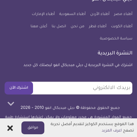
يوم
معلومة
أطباء مصر
أطباء الأردن
أطباء السعودية
أطباء الإمارات
طبية
أطباء الكويت
أطباء قطر
من نحن
للآيفون
اتصل بنا
أعلن معنا
سياسة الخصوصية
النشرة البريدية
اشترك في النشرة البريدية ل ديلي ميديكال انفو ليصلك كل جديد
بريدك
اشترك الآن
الالكتروني
جميع الحقوق محفوظة © ديلي ميديكال انفو 2010 - 2026
جميع المواد المنشورة هي مجرد معلومات ولا يمكن اعتبارها استشارة طبية
أو توصية علاجية -
اعرف المزيد
هذا الموقع يستخدم الكوكيز لتقديم أفضل تجربة
اغلاق
موافق
تصفح
اعرف المزيد