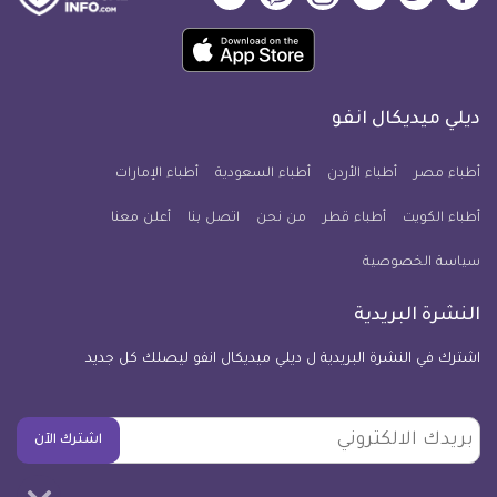
ميديكال
ميديكال
ميديكال
ميديكال
ميديكال
ميديكال
حمل
انفو
انفو
انفو
انفو
انفو
انفو
تطبيق
على
على
على
على
على
على
كل
فيسبوك
تويتر
يوتيوب
انستجرام
فايبر
نبض
ديلي ميديكال انفو
يوم
معلومة
أطباء مصر
أطباء الأردن
أطباء السعودية
أطباء الإمارات
طبية
أطباء الكويت
أطباء قطر
من نحن
للآيفون
اتصل بنا
أعلن معنا
سياسة الخصوصية
النشرة البريدية
اشترك في النشرة البريدية ل ديلي ميديكال انفو ليصلك كل جديد
بريدك
اشترك الآن
الالكتروني