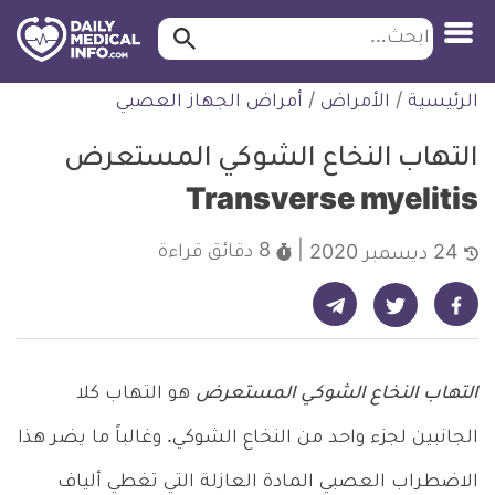
ابحث…
ابحث
معلومة
لتخطي
الرئيسية
/
الأمراض
/
أمراض الجهاز العصبي
طبية
لمحتوى
موثقة
التهاب النخاع الشوكي المستعرض
Transverse myelitis
8 دقائق
قراءة
24 ديسمبر 2020
شارك على تيليجرام - ديلي ميديكال انفو
شارك على فيسبوك - ديلي ميديكال انفو
شارك على تويتر - ديلي ميديكال انفو
التهاب النخاع الشوكي المستعرض
هو التهاب كلا
الجانبين لجزء واحد من النخاع الشوكي. وغالباً ما يضر هذا
الاضطراب العصبي المادة العازلة التي تغطي ألياف