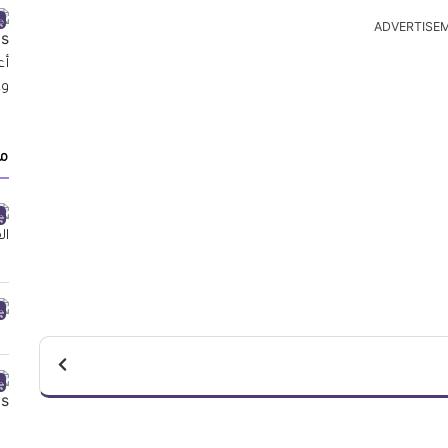
ADVERTISE
م