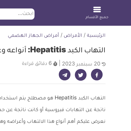
ابحث
جميع الأقسام
لتخطي
الرئيسية
/
الأمراض
/
أمراض الجهاز الهضمي
لمحتوى
التهاب الكبد Hepatitis: أنواعه وعلاجه وهل هو خطير؟
6 دقائق
قراءة
20 سبتمبر 2023
شارك على تيليجرام - ديلي ميديكال انفو
شارك على فيسبوك - ديلي ميديكال انفو
شارك على تويتر - ديلي ميديكال انفو
التهاب الكبد Hepatitis هو مصطل
ناتجة عن التهابات فيروسية أو كانت ناتجة عن حد
نعرض عليكم أهم أنواع هذا الالتهاب وأعراضه و