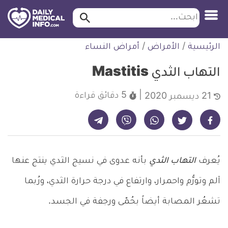
ابحث…
ابحث
معلومة
لتخطي
الرئيسية
/
الأمراض
/
أمراض النساء
طبية
لمحتوى
موثقة
التهاب الثدي Mastitis
5 دقائق
قراءة
21 ديسمبر 2020
شارك على تيليجرام - ديلي ميديكال انفو
شارك على فيسبوك - ديلي ميديكال انفو
شارك على واتساب - ديلي ميديكال انفو
شارك على فايبر - ديلي ميديكال انفو
شارك على تويتر - ديلي ميديكال انفو
يُعرف
التهاب الثدي
بأنه عدوى في نسيج الثدي ينتج عنها
آلم وتورُّم واحمرار، وارتفاع في درجة حرارة الثدي، ورُبما
تشعُر المصابة أيضاً بحُمّى ورجفة في الجسد.