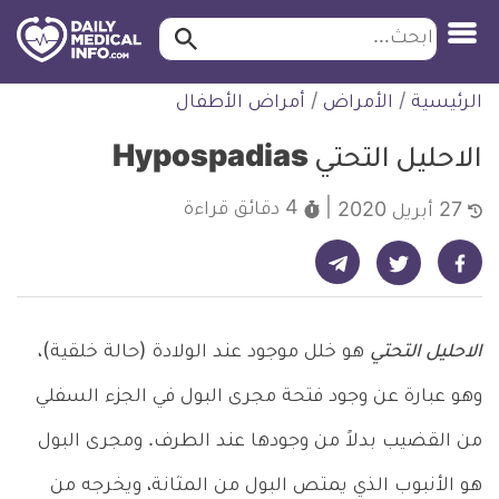
ابحث…
ابحث
معلومة
لتخطي
الرئيسية
/
الأمراض
/
أمراض الأطفال
طبية
لمحتوى
موثقة
الاحليل التحتي Hypospadias
4 دقائق
قراءة
27 أبريل 2020
شارك على تيليجرام - ديلي ميديكال انفو
شارك على فيسبوك - ديلي ميديكال انفو
شارك على تويتر - ديلي ميديكال انفو
الاحليل التحتي
هو خلل موجود عند الولادة (حالة خلقية)،
وهو عبارة عن وجود فتحة مجرى البول في الجزء السفلي
من القضيب بدلاً من وجودها عند الطرف. ومجرى البول
هو الأنبوب الذي يمتص البول من المثانة، ويخرجه من