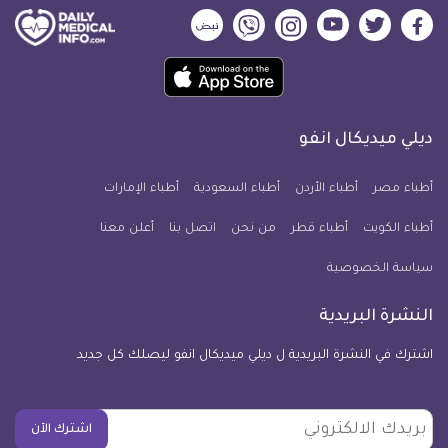
ديلي
ديلي
ديلي
ديلي
ديلي
ديلي
ميديكال
ميديكال
ميديكال
ميديكال
ميديكال
ميديكال
حمل
انفو
انفو
انفو
انفو
انفو
انفو
تطبيق
على
على
على
على
على
على
كل
فيسبوك
تويتر
يوتيوب
انستجرام
فايبر
نبض
ديلي ميديكال انفو
يوم
معلومة
أطباء مصر
أطباء الأردن
أطباء السعودية
أطباء الإمارات
طبية
أطباء الكويت
أطباء قطر
من نحن
للآيفون
اتصل بنا
أعلن معنا
سياسة الخصوصية
النشرة البريدية
اشترك في النشرة البريدية ل ديلي ميديكال انفو ليصلك كل جديد
بريدك
اشترك الآن
الالكتروني