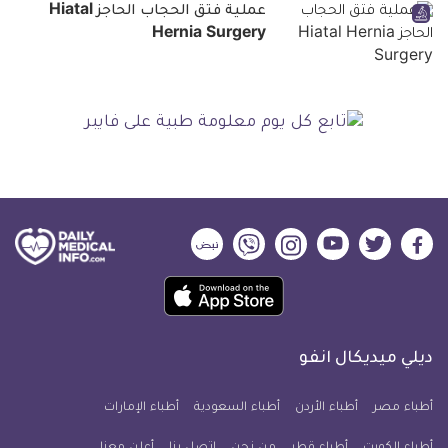
عملية فتق الحجاب الحاجز Hiatal
Hernia Surgery
ديلي
ديلي
ديلي
ديلي
ديلي
ديلي
ميديكال
ميديكال
ميديكال
ميديكال
ميديكال
ميديكال
حمل
انفو
انفو
انفو
انفو
انفو
انفو
تطبيق
على
على
على
على
على
على
كل
فيسبوك
تويتر
يوتيوب
انستجرام
فايبر
نبض
ديلي ميديكال انفو
يوم
معلومة
أطباء مصر
أطباء الأردن
أطباء السعودية
أطباء الإمارات
طبية