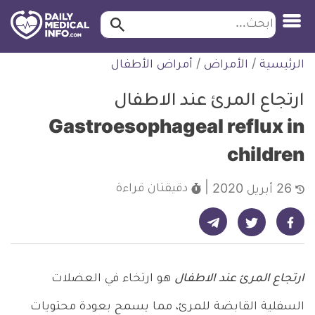
ابحث…
ابحث
معلومة
لتخطي
الرئيسية
/
الأمراض
/
أمراض الأطفال
طبية
لمحتوى
موثقة
ارتجاع المرئ عند الاطفال
Gastroesophageal reflux in
children
دقيقتان
قراءة
26 أبريل 2020
شارك على تيليجرام - ديلي ميديكال انفو
شارك على فيسبوك - ديلي ميديكال انفو
شارك على تويتر - ديلي ميديكال انفو
ارتجاع المرئ عند الاطفال
هو ارتخاء في العضلات
السفلية القابضة للمرئ، مما يسمح بعودة محتويات