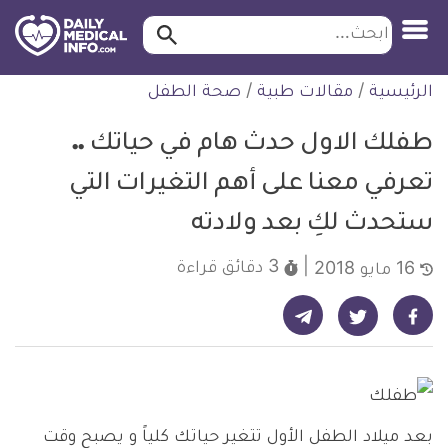
ابحث…
ابحث
معلومة
لتخطي
الرئيسية
/
مقالات طبية
/
صحة الطفل
طبية
لمحتوى
موثقة
طفلك الاول حدث هام في حياتك ..
تعرفي معنا على أهم التغيرات التي
ستحدث لكِ بعد ولادته
3 دقائق
قراءة
16 مايو 2018
شارك على تيليجرام - ديلي ميديكال انفو
شارك على فيسبوك - ديلي ميديكال انفو
شارك على تويتر - ديلي ميديكال انفو
بعد ميلاد الطفل الأول تتغير حياتك كلياً و يصبح وقت