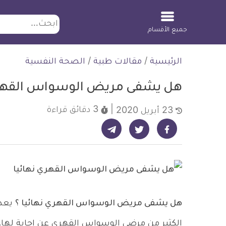
ابحث
جميع الأقسام
لتخطي
الرئيسية
/
مقالات طبية
/
الصحة النفسية
لمحتوى
هل يشفى مريض الوسواس القهري 
3 دقائق
قراءة
23 أبريل 2020
شارك على تيليجرام - ديلي ميديكال انفو
شارك على فيسبوك - ديلي ميديكال انفو
شارك على تويتر - ديلي ميديكال انفو
هل يشفى مريض الوسواس القهري نهائيا ؟
يعد 
الكثير من مرضى الوسواس القهري عن إجابة لها، 