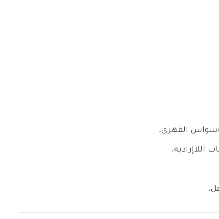
الوسواس القهري.
ت اللاإرادية.
ل.