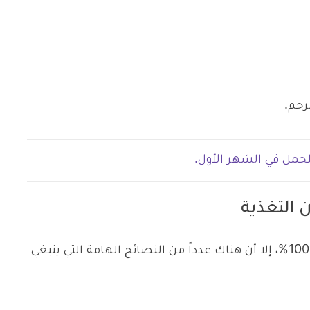
رحم.
لحمل في الشهر الأول.
 التغذية
رغم أنكِ قد لا تكوني قد تأكدتِ من الحمل بنسبة 100%، إلا أن هناك عدداً من النصائح الهامة التي ينبغي