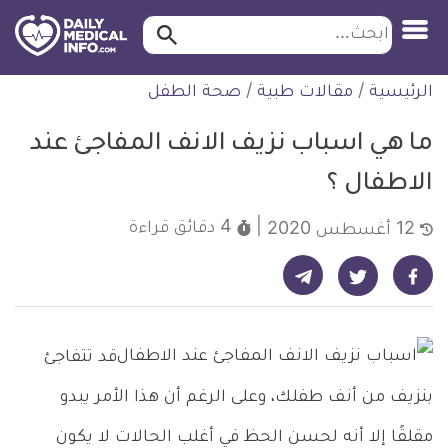
ابحث…
ابحث
معلومة
لتخطي
الرئيسية
/
مقالات طبية
/
صحة الطفل
طبية
لمحتوى
موثقة
ما هي اسباب نزيف الانف المفاجئ عند
الاطفال ؟
4 دقائق
قراءة
12 أغسطس 2020
شارك على تيليجرام - ديلي ميديكال انفو
شارك على فيسبوك - ديلي ميديكال انفو
شارك على تويتر - ديلي ميديكال انفو
قد تتفاجئ
بنزيف من أنف طفلك، وعلى الرغم أن هذا الأمر يبدو
مقلقًا إلا أنه لحسن الحظ في أغلب الحالات لا يكون