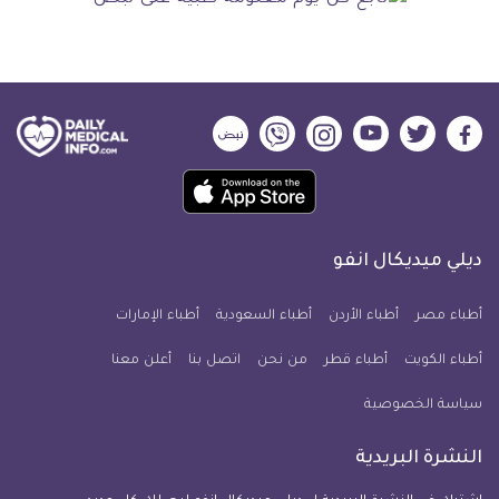
ديلي
ديلي
ديلي
ديلي
ديلي
ديلي
ميديكال
ميديكال
ميديكال
ميديكال
ميديكال
ميديكال
حمل
انفو
انفو
انفو
انفو
انفو
انفو
تطبيق
على
على
على
على
على
على
كل
فيسبوك
تويتر
يوتيوب
انستجرام
فايبر
نبض
ديلي ميديكال انفو
يوم
معلومة
أطباء مصر
أطباء الأردن
أطباء السعودية
أطباء الإمارات
طبية
أطباء الكويت
أطباء قطر
من نحن
للآيفون
اتصل بنا
أعلن معنا
سياسة الخصوصية
النشرة البريدية