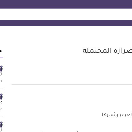
ضراره المحتملة
م
عرعر وثمارها