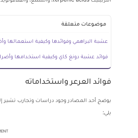
التربينيك terpenic acids، والشمع، والفلافونويدات، والتانين، والقلويدات.
موضوعات متعلقة
عشبة البراهمي وفوائدها وكيفية استعمالها وأض
فوائد عشبة دونغ كاي وكيفية استخدامها وأضرار
فوائد العرعر واستخداماته
يوضح أحد المصادر وجود دراسات وتجارب تشير إل
يلي:
MENT