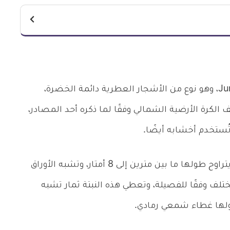
يعرف العرعر بالإنجليزية juniper، وعلميًا Juniperus، وهو نوع من الأشجار العطرية دائمة الخضرة،
 ويوجد في نصف الكرة الأرضية الشمالي وفقًا لما ذكره أحد المصادر،
ُستخدم أخشابه أيضًا.
وتوضح المصادر أن شكل نبات العرعر هو شجرة يتراوح طولها ما بين مترين إلى 8 أمتار، وتشبه الأوراق
وتختلف وفقًا للفصيلة، وتعطي هذه النبتة ثمار تشبه
، ولها غطاء شمعي رمادي.