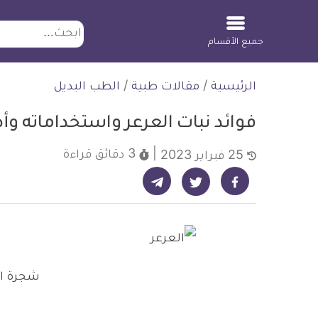
ابحث
جميع الأقسام
لتخطي
الرئيسية
/
مقالات طبية
/
الطب البديل
لمحتوى
فوائد نبات العرعر واستخداماته وأ
3 دقائق
قراءة
25 فبراير 2023
شارك على تيليجرام - ديلي ميديكال انفو
شارك على فيسبوك - ديلي ميديكال انفو
شارك على تويتر - ديلي ميديكال انفو
شجرة ال