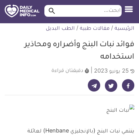
ابحث…
ابحث
معلومة
لتخطي
الرئيسية
/
مقالات طبية
/
الطب البديل
طبية
لمحتوى
موثقة
فوائد نبات البنج وأضراره ومحاذير
استخدامه
دقيقتان
قراءة
25 يونيو 2023
شارك على تيليجرام - ديلي ميديكال انفو
شارك على فيسبوك - ديلي ميديكال انفو
شارك على تويتر - ديلي ميديكال انفو
ينتمي نبات البنج (بالإنجليزي Henbane) لعائلة