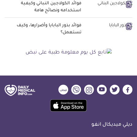
فوائد الكولاجين النباتي وكيفية
استخدامه ونصائح هامة
فوائد بذور البابايا وأضرارها، وكيف
تستعمل؟
ديلي
ديلي
ديلي
ديلي
ديلي
ديلي
ميديكال
ميديكال
ميديكال
ميديكال
ميديكال
ميديكال
حمل
انفو
انفو
انفو
انفو
انفو
انفو
تطبيق
على
على
على
على
على
على
كل
فيسبوك
تويتر
يوتيوب
انستجرام
فايبر
نبض
ديلي ميديكال انفو
يوم
معلومة