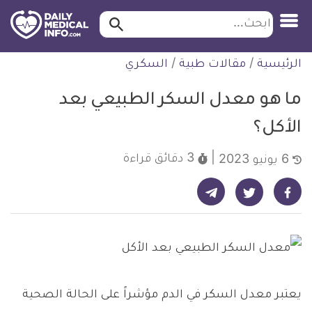
ابحث…
ابحث
معلومة
لتخطي
الرئيسية
/
مقالات طبية
/
السكري
طبية
لمحتوى
موثقة
ما هو معدل السكر الطبيعي بعد
الأكل؟
3 دقائق
قراءة
6 يونيو 2023
شارك على تيليجرام - ديلي ميديكال انفو
شارك على فيسبوك - ديلي ميديكال انفو
شارك على تويتر - ديلي ميديكال انفو
يعتبر معدل السكر في الدم مؤشراً على الحالة الصحية