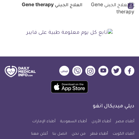
العلاج الجيني Gene therapy
ديلي
ديلي
ديلي
ديلي
ديلي
ديلي
ميديكال
ميديكال
ميديكال
ميديكال
ميديكال
ميديكال
حمل
انفو
انفو
انفو
انفو
انفو
انفو
تطبيق
على
على
على
على
على
على
كل
فيسبوك
تويتر
يوتيوب
انستجرام
فايبر
نبض
ديلي ميديكال انفو
يوم
معلومة
أطباء مصر
أطباء الأردن
أطباء السعودية
أطباء الإمارات
طبية
أطباء الكويت
أطباء قطر
من نحن
للآيفون
اتصل بنا
أعلن معنا