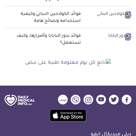
فوائد الكولاجين النباتي وكيفية
استخدامه ونصائح هامة
فوائد بذور البابايا وأضرارها، وكيف
تستعمل؟
ديلي
ديلي
ديلي
ديلي
ديلي
ديلي
ميديكال
ميديكال
ميديكال
ميديكال
ميديكال
ميديكال
حمل
انفو
انفو
انفو
انفو
انفو
انفو
تطبيق
على
على
على
على
على
على
كل
فيسبوك
تويتر
يوتيوب
انستجرام
فايبر
نبض
ديلي ميديكال انفو