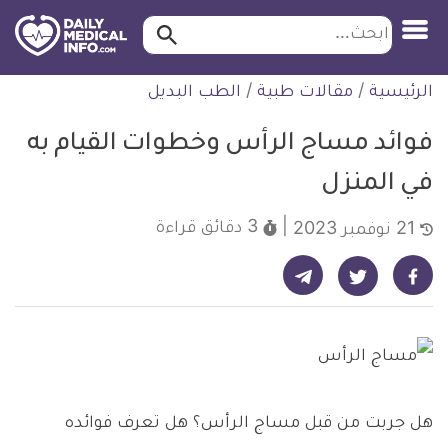
ابحث…
ابحث
معلومة
لتخطي
الرئيسية
/
مقالات طبية
/
الطب البديل
طبية
لمحتوى
موثقة
فوائد مساج الرأس وخطوات القيام به
في المنزل
3 دقائق
قراءة
21 نوفمبر 2023
شارك على تيليجرام - ديلي ميديكال انفو
شارك على فيسبوك - ديلي ميديكال انفو
شارك على تويتر - ديلي ميديكال انفو
هل جربت من قبل مساج الرأس؟ هل تعرف فوائده