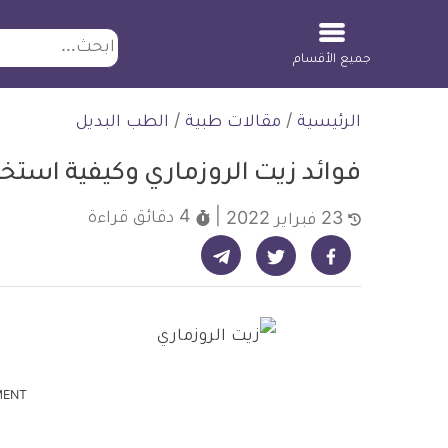
ابحث
جميع الأقسام
لتخطي
الرئيسية
/
مقالات طبية
/
الطب البديل
لمحتوى
فوائد زيت الروزماري وكيفية استخ
4 دقائق
قراءة
23 فبراير 2022
شارك على تيليجرام - ديلي ميديكال انفو
شارك على فيسبوك - ديلي ميديكال انفو
شارك على تويتر - ديلي ميديكال انفو
MENT