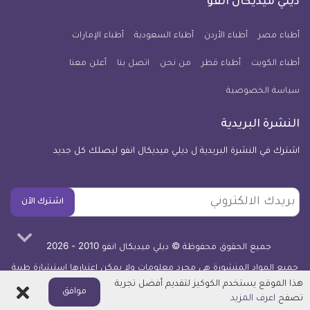
ديلي ميديكال انفو
يوم
معلومة
أطباء مصر
أطباء الأردن
أطباء السعودية
أطباء الإمارات
طبية
أطباء الكويت
أطباء قطر
من نحن
للآيفون
اتصل بنا
أعلن معنا
سياسة الخصوصية
النشرة البريدية
اشترك في النشرة البريدية ل ديلي ميديكال انفو ليصلك كل جديد
بريدك
اشترك الآن
الالكتروني
جميع الحقوق محفوظة © ديلي ميديكال انفو 2010 - 2026
جميع المواد المنشورة هي مجرد معلومات ولا يمكن اعتبارها استشارة طبية
أو توصية علاجية -
اعرف المزيد
هذا الموقع يستخدم الكوكيز لتقديم أفضل تجربة
اغلاق
موافق
تصفح
اعرف المزيد