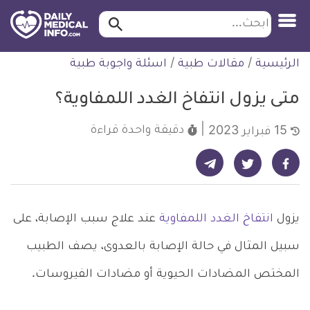
ابحث…
ابحث
معلومة
لتخطي
الرئيسية
/
مقالات طبية
/
اسئلة واجوبة طبية
طبية
لمحتوى
موثقة
متى يزول انتفاخ الغدد اللمفاوية؟
دقيقة واحدة
قراءة
15 فبراير 2023
شارك على تيليجرام - ديلي ميديكال انفو
شارك على فيسبوك - ديلي ميديكال انفو
شارك على تويتر - ديلي ميديكال انفو
يزول
انتفاخ الغدد اللمفاوية
عند علاج سبب الإصابة، على
سبيل المثال في حالة الإصابة بالعدوى، يصف الطبيب
المختص المضادات الحيوية أو مضادات الفيروسات.