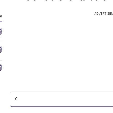
ADVERTISE
مق