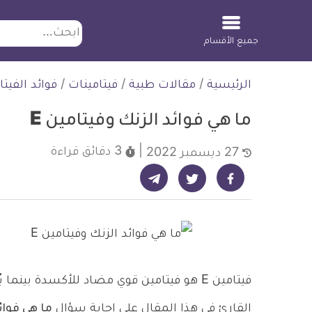
ابحث
جميع الأقسام
لتخطي
الرئيسية
/
مقالات طبية
/
فيتامينات
/
فوائد الفيتا
لمحتوى
ما هي فوائد الزنك وفيتامين E
3 دقائق
قراءة
27 ديسمبر 2022
شارك على تيليجرام - ديلي ميديكال انفو
شارك على فيسبوك - ديلي ميديكال انفو
شارك على تويتر - ديلي ميديكال انفو
فيتامين E هو فيتامين قوي مضاد للأكسدة بي
القارئ في هذا المقال على إجابة سؤال
ما هي فوائد