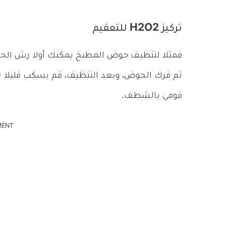
تركيز H2O2 للتعقيم
فمثلا لتنظيف حوض المطبخ يمكنك أولا رش الحو
قومي بالشطف.
MENT