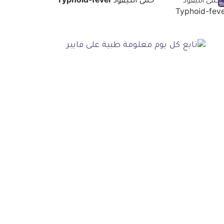
حمى التيفود Typhoid-fever