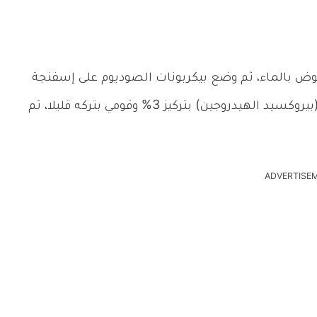
ض بالماء، ثم وضع بيكربونات الصوديوم على إسفنجة
ثم فرك الحوض، وبعد التنظيف، قم بسكب قليلا (بيروكسيد الهيدروجين) بتركيز 3% وقومي بتركه قليلا، ثم
ADVERTISE