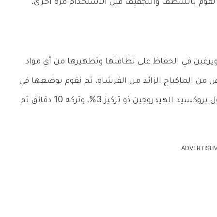
م نقوم بالشطف والتجفيف قبل الاستخدام مرة أخرى.
 ويرغبن في الحفاظ على نظافتها وتطهيرها من أي مواد
ن الماكياج الزائد من الفرشاة، ثم نقوم بوضعها في
وعاء بها ماء مضاف إليه ملعقة صغيرة من محلول بروكسيد الهيدروجين ذو تركيز 3%، وتركه 10 دقائق ثم
ADVERTISE