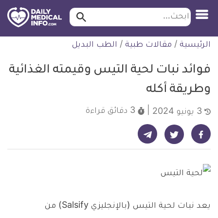
ابحث…
ابحث
معلومة
لتخطي
الرئيسية
/
مقالات طبية
/
الطب البديل
طبية
لمحتوى
موثقة
فوائد نبات لحية التيس وقيمته الغذائية
وطريقة أكله
3 دقائق
قراءة
3 يونيو 2024
شارك على تيليجرام - ديلي ميديكال انفو
شارك على فيسبوك - ديلي ميديكال انفو
شارك على تويتر - ديلي ميديكال انفو
يعد نبات لحية التيس (بالإنجليزي Salsify) من