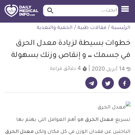
ابحث…
ابحث
معلومة
لتخطي
الرئيسية
/
مقالات طبية
/
الحمية والتغذية
طبية
لمحتوى
موثقة
خطوات بسيطة لزيادة معدل الحرق
في جسمك .. و إنقاص وزنك بسهولة
4 دقائق
قراءة
14 أبريل 2020
شارك على تيليجرام - ديلي ميديكال انفو
شارك على فيسبوك - ديلي ميديكال انفو
شارك على تويتر - ديلي ميديكال انفو
تسريع
معدل الحرق
هو أهم العوامل التي يهتم بها
الباحثين عن فقدان الوزن في كل مكان ولكن
معدل الحرق