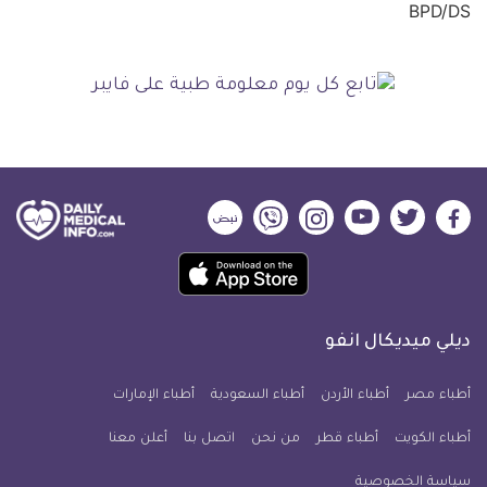
ديلي
ديلي
ديلي
ديلي
ديلي
ديلي
ميديكال
ميديكال
ميديكال
ميديكال
ميديكال
ميديكال
حمل
انفو
انفو
انفو
انفو
انفو
انفو
تطبيق
على
على
على
على
على
على
كل
فيسبوك
تويتر
يوتيوب
انستجرام
فايبر
نبض
ديلي ميديكال انفو
يوم
معلومة
أطباء مصر
أطباء الأردن
أطباء السعودية
أطباء الإمارات
طبية
أطباء الكويت
أطباء قطر
من نحن
للآيفون
اتصل بنا
أعلن معنا
سياسة الخصوصية