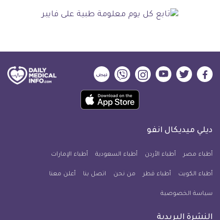
ديلي
ديلي
ديلي
ديلي
ديلي
ديلي
ميديكال
ميديكال
ميديكال
ميديكال
ميديكال
ميديكال
حمل
انفو
انفو
انفو
انفو
انفو
انفو
تطبيق
على
على
على
على
على
على
كل
فيسبوك
تويتر
يوتيوب
انستجرام
فايبر
نبض
ديلي ميديكال انفو
يوم
معلومة
أطباء مصر
أطباء الأردن
أطباء السعودية
أطباء الإمارات
طبية
أطباء الكويت
أطباء قطر
من نحن
للآيفون
اتصل بنا
أعلن معنا
سياسة الخصوصية
النشرة البريدية