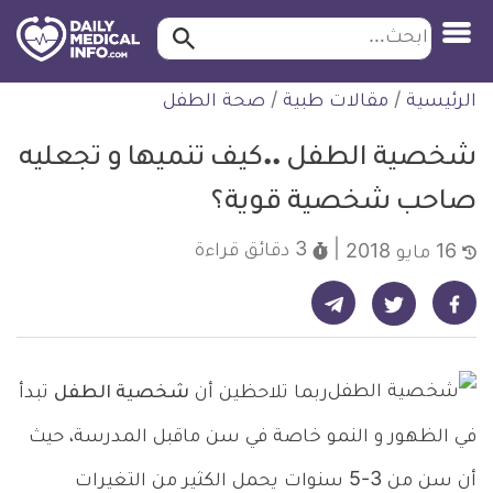
ابحث…
ابحث
معلومة
لتخطي
الرئيسية
/
مقالات طبية
/
صحة الطفل
طبية
لمحتوى
موثقة
شخصية الطفل ..كيف تنميها و تجعليه
صاحب شخصية قوية؟
3 دقائق
قراءة
16 مايو 2018
شارك على تيليجرام - ديلي ميديكال انفو
شارك على فيسبوك - ديلي ميديكال انفو
شارك على تويتر - ديلي ميديكال انفو
ربما تلاحظين أن
شخصية الطفل
تبدأ
في الظهور و النمو خاصة في سن ماقبل المدرسة، حيث
أن سن من 3-5 سنوات يحمل الكثير من التغيرات