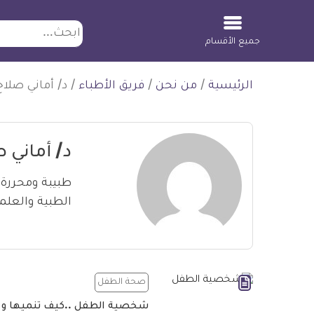
ابحث
جميع الأقسام
لتخطي
الرئيسية
/
من نحن
/
فريق الأطباء
/
د/ أماني صلاح
لمحتوى
د/ أماني 
طبيبة ومحررة 
الطبية والعلم
صحة الطفل
شخصية الطفل ..كيف تنميها و