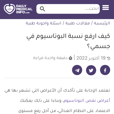
ابحث…
ابحث
معلومة
لتخطي
الرئيسية
/
مقالات طبية
/
اسئلة واجوبة طبية
طبية
لمحتوى
موثقة
كيف ارفع نسبة البوتاسيوم في
جسمي؟
دقيقة واحدة
قراءة
19 أكتوبر 2022
شارك على تيليجرام - ديلي ميديكال انفو
شارك على فيسبوك - ديلي ميديكال انفو
شارك على تويتر - ديلي ميديكال انفو
تعتمد الإجابة على تأكدك أن الأعراض التي تشعر بها هي
أعراض نقص البوتاسيوم
، وبناءا على ذلك يمكنك
الاعتماد على النظام الغذائي، من أجل رفع مستوى