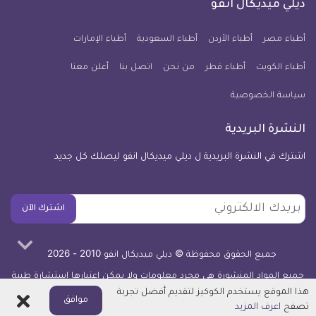
فيسبوك
تويتر
يوتيوب
انستجرام
فايبر
نبض
ديلي ميديكال انفو
يوم
معلومة
أطباء مصر
أطباء الأردن
أطباء السعودية
أطباء الإمارات
طبية
أطباء الكويت
أطباء قطر
من نحن
للآيفون
اتصل بنا
أعلن معنا
سياسة الخصوصية
النشرة البريدية
اشترك في النشرة البريدية ل ديلي ميديكال انفو ليصلك كل جديد
بريدك
اشترك الآن
الالكتروني
جميع الحقوق محفوظة © ديلي ميديكال انفو 2010 - 2026
جميع المواد المنشورة هي مجرد معلومات ولا يمكن اعتبارها استشارة طبية
أو توصية علاجية -
اعرف المزيد
هذا الموقع يستخدم الكوكيز لتقديم أفضل تجربة
اغلاق
موافق
تصفح
اعرف المزيد