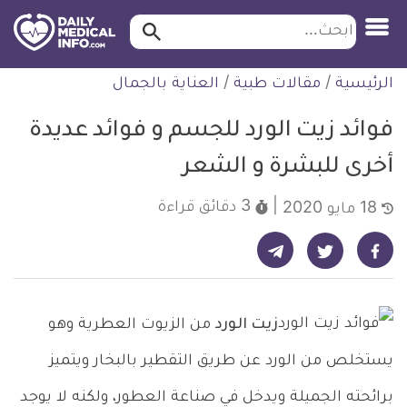
ابحث…
ابحث
معلومة
لتخطي
الرئيسية
/
مقالات طبية
/
العناية بالجمال
طبية
لمحتوى
موثقة
فوائد زيت الورد للجسم و فوائد عديدة
أخرى للبشرة و الشعر
3 دقائق
قراءة
18 مايو 2020
شارك على تيليجرام - ديلي ميديكال انفو
شارك على فيسبوك - ديلي ميديكال انفو
شارك على تويتر - ديلي ميديكال انفو
زيت الورد
من الزيوت العطرية وهو
يستخلص من الورد عن طريق التقطير بالبخار ويتميز
برائحته الجميلة ويدخل في صناعة العطور، ولكنه لا يوجد