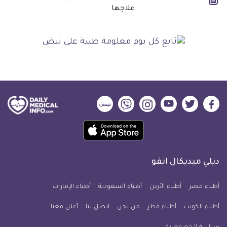
علاجها
ديلي
ديلي
ديلي
ديلي
ديلي
ديلي
ميديكال
ميديكال
ميديكال
ميديكال
ميديكال
ميديكال
حمل
انفو
انفو
انفو
انفو
انفو
انفو
تطبيق
على
على
على
على
على
على
كل
فيسبوك
تويتر
يوتيوب
انستجرام
فايبر
نبض
ديلي ميديكال انفو
يوم
معلومة
أطباء مصر
أطباء الأردن
أطباء السعودية
أطباء الإمارات
طبية
أطباء الكويت
أطباء قطر
من نحن
للآيفون
اتصل بنا
أعلن معنا