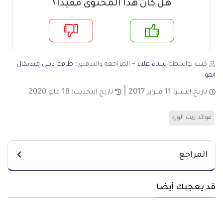
هل كان هذا المحتوى مفيدا؟
م
لا
كتب بواسطة
سناء علاء
- المراجعة والتدقيق:
طاقم ديلي ميديكال
انفو
تاريخ النشر:
11 فبراير 2017
تاريخ التحديث:
18 مايو 2020
فوائد زيت الورد
المراجع
قد يعجبك أيضا