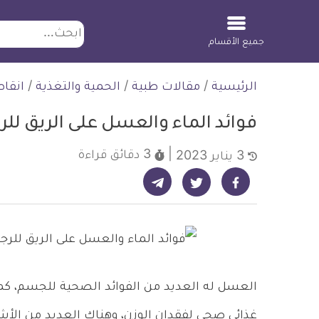
ابحث
جميع الأقسام
لتخطي
الرئيسية
/
مقالات طبية
/
الحمية والتغذية
/
انقا
لمحتوى
فوائد الماء والعسل على الريق للر
3 دقائق
قراءة
3 يناير 2023
شارك على تيليجرام - ديلي ميديكال انفو
شارك على فيسبوك - ديلي ميديكال انفو
شارك على تويتر - ديلي ميديكال انفو
العسل له العديد من الفوائد الصحية للجسم، كما 
غذائي صحي لفقدان الوزن، وهناك العديد من الأ