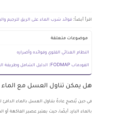
اقرأ أيضاً:
فوائد شرب الماء على الريق للرجيم وا
موضوعات متعلقة
النظام الغذائي القلوي وفوائده وأضراره
الفودماب FODMAP: الدليل الشامل وطريقة القيام بنظام فودماب
هل يمكن تناول العسل مع الماء ال
في حين يُنصح عادةً بتناول العسل بالماء الدافئ ل
بالماء البارد أيضًا، حيث يعتبر عصير الفاكهة أو ال