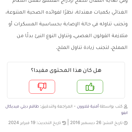
وفي نهاية المقال ننصح بإدراج الفستق ضمن النظام
الغذائي بكميات معتدلة، نظرًا لفوائده الصحية المتنوعة،
وتجنب تناوله في حالة الإصابة بحساسية المسكرات أو
متلازمة القولون العصبي، وتناول النوع النيئ بدلًا من
المملح، لتجنب زيادة تناول الملح.
هل كان هذا المحتوى مفيدا؟
م
لا
كتب بواسطة
أمنية قلاوون
- المراجعة والتدقيق:
طاقم ديلي ميديكال
انفو
تاريخ النشر:
26 ديسمبر 2016
تاريخ التحديث:
19 فبراير 2024