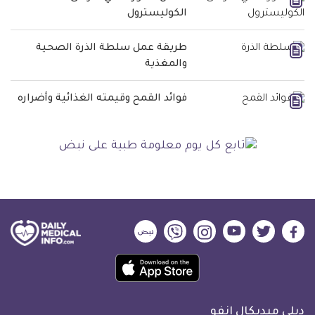
الكوليسترول
طريقة عمل سلطة الذرة الصحية
والمغذية
فوائد القمح وقيمته الغذائية وأضراره
ديلي
ديلي
ديلي
ديلي
ديلي
ديلي
ميديكال
ميديكال
ميديكال
ميديكال
ميديكال
ميديكال
حمل
انفو
انفو
انفو
انفو
انفو
انفو
تطبيق
على
على
على
على
على
على
كل
فيسبوك
تويتر
يوتيوب
انستجرام
فايبر
نبض
ديلي ميديكال انفو