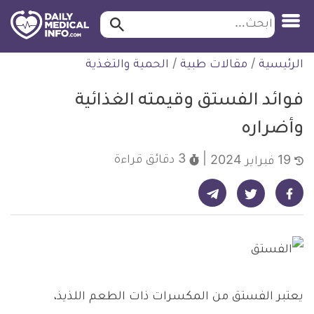
ابحث…
ابحث
معلومة
لتخطي
الرئيسية
/
مقالات طبية
/
الحمية والتغذية
طبية
لمحتوى
موثقة
فوائد الفستق وقيمته الغذائية
وأضراره
3 دقائق
قراءة
19 فبراير 2024
شارك على تيليجرام - ديلي ميديكال انفو
شارك على فيسبوك - ديلي ميديكال انفو
شارك على تويتر - ديلي ميديكال انفو
يعتبر الفستق من المكسرات ذات الطعم اللذيذ،