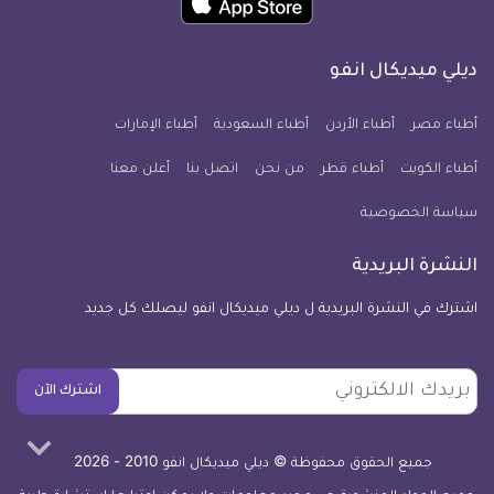
انفو
انفو
انفو
انفو
انفو
انفو
تطبيق
على
على
على
على
على
على
كل
فيسبوك
تويتر
يوتيوب
انستجرام
فايبر
نبض
ديلي ميديكال انفو
يوم
معلومة
أطباء مصر
أطباء الأردن
أطباء السعودية
أطباء الإمارات
طبية
أطباء الكويت
أطباء قطر
من نحن
للآيفون
اتصل بنا
أعلن معنا
سياسة الخصوصية
النشرة البريدية
اشترك في النشرة البريدية ل ديلي ميديكال انفو ليصلك كل جديد
بريدك
اشترك الآن
الالكتروني
جميع الحقوق محفوظة © ديلي ميديكال انفو 2010 - 2026