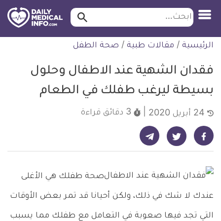
ابحث…
ابحث
معلومة
لتخطي
الرئيسية
/
مقالات طبية
/
صحة الطفل
طبية
لمحتوى
موثقة
فقدان الشهية عند الاطفال وحلول
بسيطة ليرغب طفلك في الطعام
3 دقائق
قراءة
24 أبريل 2020
شارك على تيليجرام - ديلي ميديكال انفو
شارك على فيسبوك - ديلي ميديكال انفو
شارك على تويتر - ديلي ميديكال انفو
صحة طفلك هي الأغلى
عندك لا شك في ذلك، ولكن أحيانا قد تمر بعض الأوقات
التي تجد فيها صعوبة في التعامل مع طفلك مما يسبب