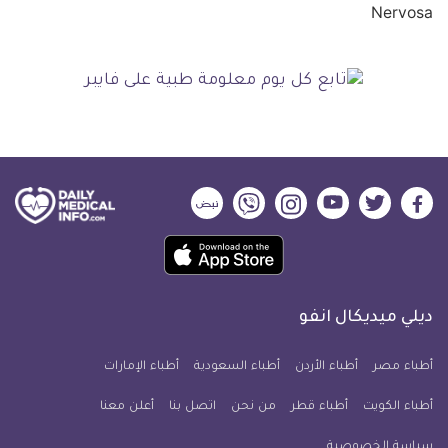
ديلي
ديلي
ديلي
ديلي
ديلي
ديلي
ميديكال
ميديكال
ميديكال
ميديكال
ميديكال
ميديكال
حمل
انفو
انفو
انفو
انفو
انفو
انفو
تطبيق
على
على
على
على
على
على
كل
فيسبوك
تويتر
يوتيوب
انستجرام
فايبر
نبض
ديلي ميديكال انفو
يوم
معلومة
أطباء مصر
أطباء الأردن
أطباء السعودية
أطباء الإمارات
طبية
أطباء الكويت
أطباء قطر
من نحن
للآيفون
اتصل بنا
أعلن معنا
سياسة الخصوصية